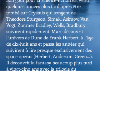
Son goût pour la science-fiction est venu
quelques années plus tard après être
tombé sur Crystals qui songent de
Theodore Sturgeon. Simak, Asimov, Van
Vogt, Zimmer Bradley, Wells, Bradbury
suivirent rapidement. Marc découvrit
l’univers de Dune de Frank Herbert, à l’âge
de dix-huit ans et passa les années qui
suivirent à lire presque exclusivement des
space operas (Herbert, Anderson, Green…).
Il découvrit la fantasy beaucoup plus tard
à vingt-cinq ans avec la trilogie du
Seigneur des Anneaux de Tolkien. Dans les
années qui ont suivi, ses lectures
gravitèrent de plus en plus vers ce style
littéraire. Il lui fallut huit ans de plus pour
lire son premier roman d’urban fantasy :
Moon Called de Patricia Brigg. Il fut
immediatement captivé par ce style
hybride et voulut en lire davantage. C’est
en s’attaquant aux Dresden Files de Jim
Butcher qu’il décida que sa soif pour ce
genre différent ne pourrait être étanchée