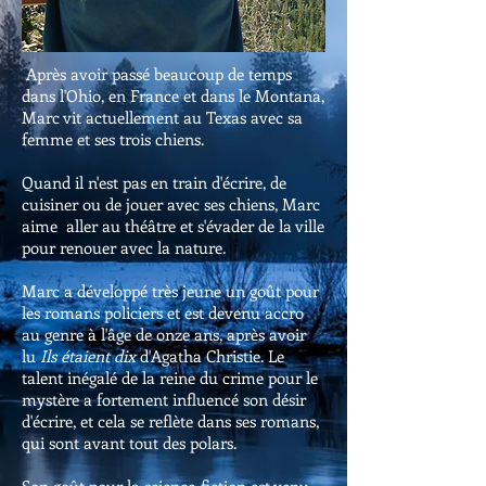
Après avoir passé beaucoup de temps
dans l'Ohio, en France et dans le Montana,
Marc vit actuellement au Texas avec sa
femme et ses trois chiens.
Quand il n'est pas en train d'écrire, de
cuisiner ou de jouer avec ses chiens, Marc
aime aller au théâtre et s'évader de la ville
pour renouer avec la nature.
Marc a développé très jeune un goût pour
les romans policiers et est devenu accro
au genre à l'âge de onze ans, après avoir
lu
Ils étaient dix
d'Agatha Christie. Le
talent inégalé de la reine du crime pour le
mystère a fortement influencé son désir
d'écrire, et cela se reflète dans ses romans,
qui sont avant tout des polars.